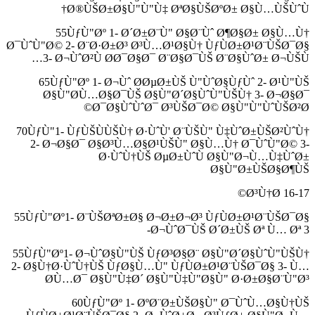
Ø®ÙŠØ±Ø§Ù"Ù"Ù‡ ØªØ§ÙŠØºØ± Ø§Ù…ÙŠÙˆÙ†
55ÙƒÙ"Øº 1- Ø´Ø±Ø¨Ù" Ø§Ø¨Ùˆ Ø¶Ø§Ø± Ø§Ù…Ù†
Ø¯ÙˆÙ"Ø© 2- Ø¨Ø·Ø±Ø³ Ø³Ù…Ø¹Ø§Ù† ÙƒÙØ±Ø¹Ø¨ÙŠØ¯Ø§
3- Ø¬ÙˆØ²Ù Ø­Ø¯Ø§Ø¯ Ø¨Ø§Ø¯ÙŠ Ø¨Ø§ÙˆØ± Ø¬ÙŠÙ…
65ÙƒÙ"Øº 1- Ø¬Ùˆ Ø­ØµØ±ÙŠ Ù"ÙˆØ§ÙƒÙˆ 2- Ø¹Ù"ÙŠ
Ø§Ù"Ø­Ù…Ø§Ø¯ÙŠ Ø§Ù"Ø´Ø§ÙˆÙ"ÙŠÙ† 3- Ø¬Ø§Ø¯
Ø¯Ø§ÙˆÙˆØ¯ Ø³ÙŠØ¯Ø© Ø§Ù"Ù"ÙˆÙŠØ²Ø©
70ÙƒÙ"1- ÙƒÙŠÙÙŠÙ† Ø·ÙˆÙ' Ø¨ÙŠÙ" Ù‡ÙˆØ±ÙŠØ²ÙˆÙ†
2- Ø¬Ø§Ø¯ Ø§Ø³Ù…Ø§Ø¹ÙŠÙ" Ø§Ù…Ù† Ø¯ÙˆÙ"Ø© 3-
Ø·ÙˆÙ†ÙŠ ØµØ±ÙˆÙ Ø§Ù"Ø¬Ù…Ù‡ÙˆØ±
Ø§Ù"Ø±ÙŠØ§Ø¶ÙŠ
Ø³Ù†Ø©
16-17
55ÙƒÙ"Øº1- Ø¨ÙŠØªØ±Ø§ Ø¬Ø±Ø¬Ø³ ÙƒÙØ±Ø¹Ø¨ÙŠØ¯Ø§
Ø¬ÙˆØ¯ÙŠ Ø´Ø±ÙŠ Øª Ù… Øª 3-
55ÙƒÙ"Øº1- Ø¬ÙˆØ§Ù"ÙŠ ÙƒØ³Ø§Ø¨ Ø§Ù"Ø´Ø§ÙˆÙ"ÙŠÙ†
2- Ø§Ù†Ø·ÙˆÙ†ÙŠ ÙƒØ§Ù…Ù" ÙƒÙØ±Ø¹Ø¨ÙŠØ¯Ø§ 3- Ù…
Ø­Ù…Ø¯ Ø§Ù"Ù‡Ø´ Ø§Ù"Ù‡Ù"Ø§Ù" Ø·Ø±Ø§Ø¨Ù"Ø³
60ÙƒÙ"Øº 1- ØºØ¨Ø±ÙŠØ§Ù" Ø¯ÙˆÙ…Ø§Ù†ÙŠ