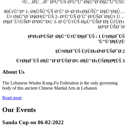
Ù…Ø­Ù…Ø¯ Ø¹Ù"ÙŠ Ø¹Ù"Ùˆ Ø§Ù"Ø´Ø§ÙˆÙ"ÙŠÙ†
80ÙƒÙ"Øº 1- Ø§ÙŠÙ"ÙŠ Ø¨Ùˆ Ø¬Ø¨Ø±Ø§ÙŠÙ" Ø§Ù"Ø§Ù…
Ù† Ø§Ù"Ø¯Ø§Ø®Ù"ÙŠ 2- Ø¹Ù"ÙŠ Ø¨Ùˆ Ø²ÙŠØ¯Ø§Ù† Ù…
Ø§Ø¯Ù†ÙŠØ³ Ø²Ø­Ù"Ø© 3- Ø·ÙˆÙ†ÙŠ ØµÙ"ÙŠØ¨Ø§ ÙƒÙØ±
Ø¹Ø¨ÙŠØ¯Ø§
ØªØ±ØªÙŠØ¨ Ø§Ù"Ù†ÙˆØ§Ø¯ÙŠ : 1
Ù†Ø§Ø¯ÙŠ
Ù"ÙˆØ§ÙƒÙˆ
2 Ù†Ø§Ø¯ÙŠ ÙƒÙØ±Ø¹Ø¨ÙŠØ¯Ø§
3 Ù†Ø§Ø¯ÙŠ Ø§Ù"Ø´Ø¨ÙŠØ¨Ø© Ø§Ù"Ø±ÙŠØ§Ø¶ÙŠ
About Us
The Lebanese Wushu Kung-Fu Federation is the only governing
body of this ancient Chinese Martial Arts in Lebanon
Read more
Our Events
Sanda Cup on 06-02-2022