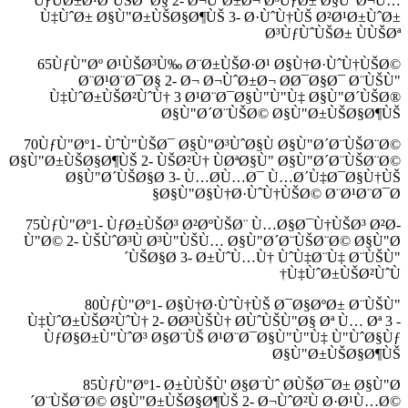
ÙƒÙØ±Ø¹Ø¨ÙŠØ¯Ø§ 2- Ø¬ÙˆØ±Ø¬ Ø³ÙƒØ± Ø§Ù"Ø¬Ù…
Ù‡ÙˆØ± Ø§Ù"Ø±ÙŠØ§Ø¶ÙŠ 3- Ø·ÙˆÙ†ÙŠ Ø²Ø¹Ø±ÙˆØ±
Ø³ÙƒÙˆÙŠØ± ÙÙŠØª
65ÙƒÙ"Øº Ø¹ÙŠØ³Ù‰ Ø¨Ø±ÙŠØ·Ø¹ Ø§Ù†Ø·ÙˆÙ†ÙŠØ©
Ø¨Ø¹Ø¨Ø¯Ø§ 2- Ø¬ Ø¬ÙˆØ±Ø¬ Ø­Ø¯Ø§Ø¯ Ø¨ÙŠÙ"
Ù‡ÙˆØ±ÙŠØ²ÙˆÙ† 3 Ø¹Ø¨Ø¯Ø§Ù"Ù"Ù‡ Ø§Ù"Ø´ÙŠØ®
Ø§Ù"Ø´Ø¨ÙŠØ© Ø§Ù"Ø±ÙŠØ§Ø¶ÙŠ
70ÙƒÙ"Øº1- ÙˆÙ"ÙŠØ¯ Ø§Ù"Ø³ÙˆØ§Ù Ø§Ù"Ø´Ø¨ÙŠØ¨Ø©
Ø§Ù"Ø±ÙŠØ§Ø¶ÙŠ 2- ÙŠØ²Ù† ÙØªØ§Ù" Ø§Ù"Ø´Ø¨ÙŠØ¨Ø©
Ø§Ù"Ø´ÙŠØ§Ø­ 3- Ù…Ø­Ù…Ø¯ Ù…Ø´Ù‡Ø¯Ø§Ù†ÙŠ
Ø§Ù"Ø§Ù†Ø·ÙˆÙ†ÙŠØ© Ø¨Ø¹Ø¨Ø¯Ø§
75ÙƒÙ"Øº1- ÙƒØ±ÙŠØ³ Ø²ØºÙŠØ¨ Ù…Ø§Ø¯Ù†ÙŠØ³ Ø²Ø­
Ù"Ø© 2- ÙŠÙˆØ³Ù Ø³Ù"ÙŠÙ… Ø§Ù"Ø´Ø¨ÙŠØ¨Ø© Ø§Ù"Ø
´ÙŠØ§Ø­ 3- Ø±ÙˆÙ…Ù† ÙˆÙ‡Ø¨Ù‡ Ø¨ÙŠÙ"
Ù‡ÙˆØ±ÙŠØ²ÙˆÙ†
80ÙƒÙ"Øº1- Ø§Ù†Ø·ÙˆÙ†ÙŠ Ø¯Ø§ØºØ± Ø¨ÙŠÙ"
Ù‡ÙˆØ±ÙŠØ²ÙˆÙ† 2- Ø­Ø³ÙŠÙ† Ø­ÙˆÙŠÙ"Ø§ Øª Ù… Øª 3 -
ÙƒØ§Ø±Ù"ÙˆØ³ Ø§Ø¨ÙŠ Ø¹Ø¨Ø¯Ø§Ù"Ù"Ù‡ Ù"ÙˆØ§Ùƒ
Ø§Ù"Ø±ÙŠØ§Ø¶ÙŠ
85ÙƒÙ"Øº1- Ø±ÙÙŠÙ' Ø§Ø¨Ùˆ Ø­ÙŠØ¯Ø± Ø§Ù"Ø
´Ø¨ÙŠØ¨Ø© Ø§Ù"Ø±ÙŠØ§Ø¶ÙŠ 2- Ø¬ÙˆØ²Ù Ø·Ø¹Ù…Ø©