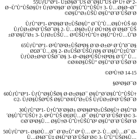
55ÙƒÙ"Øº1- Ù‡Ø§Ø¯ÙŠ Ø¯Ø§ÙˆÙŠ Øª Ù† Øª 2-
Ø¬ÙˆÙ"ÙŠØ§Ù† ÙƒØ³Ø§Ø¨ Ø´Ø§ÙˆÙ"ÙŠÙ† 3- Ù…Ø§Ø¬Ø¯
Ø§Ù"Ø±ÙŠÙ Ø§Ù"Ø´Ø¨ÙŠØ¨Ø©
60 ÙƒÙ"Øº1- ØºØ§Ø¨Ø±ÙŠØ§Ù" Ø¯ÙˆÙ…Ø§Ù†ÙŠ
ÙƒÙØ±Ø¹Ø¨ÙŠØ¯Ø§ 2- Ù…Ø§Ø±Ùƒ Ø­Ù†Ø§ Ø¨Ø§Ø¯ÙŠ
Ø¨Ø§ÙˆØ± 3- ÙƒØ±ÙŠÙ… Ø²ÙŠÙ†ÙˆÙ† Ø§Ù"Ù†Ù…ÙˆØ±
65ÙƒÙ"Øº1- Ø²ÙˆØ²Ø±ÙŠØªØ§ Ø¨Ø·Ø±Ø³ Ø¨ÙˆØ¯Ø§
Ø£Ø¯Ù…Ø§ 2- Ø±ÙŠØ¨ÙŠÙƒØ§ Ø´Ø§Ù"Ù‡ÙˆØ¨
ÙƒÙØ±Ø¹Ø¨ÙŠØ¯Ø§ 3- Ø¬Ø§Ø³ÙŠÙ†ØªØ§ Ø¨Ùˆ Ù…
Ø®Ø§ÙŠÙ" Ø§Ù"Ø´Ø¨ÙŠØ¨Ø©
14-15 Ø³Ù†Ø©
Ø³Ø§Ø¯Ø§
60ÙƒÙ"Øº1- ÙƒÙ"Ø§ÙŠØ§ Ø·Ø±Ø§Ø¯ Ø§Ù"Ø´Ø§ÙˆÙ"ÙŠÙ†
2- ÙƒØ§ÙŠØªÙŠ Ø§Ù"Ø®ÙˆØ±ÙŠ ÙƒÙØ±Ø¹Ø¨ÙŠØ¯Ø©
30ÙƒÙ"Øº1- Ù†ÙˆØ¨Ø§Ø± Ø³Ø§ØºØ±ÙŠØ§Ù† Ø§Ù"Ø
´Ø§ÙˆÙ"ÙŠÙ† 2- Ø¹Ù"ÙŠ Ø£Ø­Ù…Ø¯ Ø§Ù"Ø´Ø¨ÙŠØ¨Ø© 3-
Ø¨Ø³Ø§Ù… Ø§Ù†Ø·ÙˆÙ†ÙŠÙˆØ³ Ø§Ù"Ø´Ø¨ÙŠØ¨Ø©
50ÙƒÙ"Øº1- Ø§Ø­Ù…Ø¯ Ø¨Ø±Ùˆ Øª Ù… Øª 2- Ù…Ø­Ù…Ø¯ Ø­
Ù…Ø§Ø¯Ù‡ Ø§Ù"Ø´Ø¨ÙŠØ¨Ø© 3- ÙˆÙ"ÙŠØ§Ù…