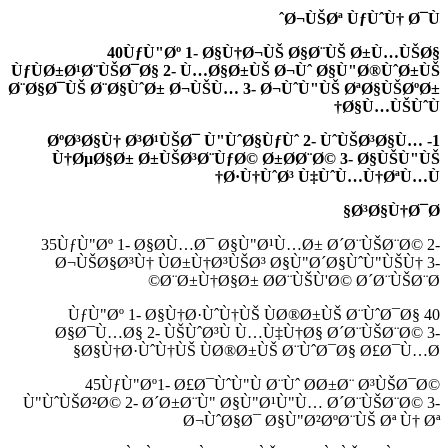
Ø¬ÙŠØª ÙƒÙˆÙ† Ø¯Ùˆ
40ÙƒÙ"Øº 1- Ø§Ù†Ø¬ÙŠ Ø§Ø¨ÙŠ Ø±Ù…ÙŠØ§
ÙƒÙØ±Ø¹Ø¨ÙŠØ¯Ø§ 2- Ù…Ø§Ø±ÙŠ Ø¬Ùˆ Ø§Ù"Ø®ÙˆØ±ÙŠ
Ø¨Ø§Ø¯ÙŠ Ø¨Ø§ÙˆØ± Ø¬ÙŠÙ… 3- Ø¬ÙˆÙ"ÙŠ ØªØ§ÙŠØºØ±
Ø§Ù…ÙŠÙˆÙ†
ØºØ³Ø§Ù† Ø³Ø¹ÙŠØ¯ Ù"ÙˆØ§ÙƒÙˆ
2- ÙˆÙŠØ³Ø§Ù…
1-
Ù†ØµØ§Ø± Ø±ÙŠØ³Ø¨ÙƒØ© Ø±Ø­Ø¨Ø© 3- Ø§ÙŠÙ"ÙŠ
Ø·Ù†ÙˆØ³ Ù‡ÙˆÙ…Ù†ØªÙ…Ù†
Ø³Ø§Ù†Ø¯Ø§
35ÙƒÙ"Øº 1- Ø§Ø­Ù…Ø¯ Ø§Ù"Ø¹Ù…Ø± Ø´Ø¨ÙŠØ¨Ø© 2-
Ø¬ÙŠØ§Ø³Ù† ÙØ±Ù†Ø³ÙŠØ³ Ø§Ù"Ø´Ø§ÙˆÙ"ÙŠÙ† 3-
Ø¨Ø±Ù†Ø§Ø± Ø­Ø¨ÙŠÙ'Ø© Ø´Ø¨ÙŠØ¨Ø©
40 ÙƒÙ"Øº 1- Ø§Ù†Ø·ÙˆÙ†ÙŠ ÙØ®Ø±ÙŠ Ø¨ÙˆØ¯Ø§
Ø§Ø¯Ù…Ø§ 2- ÙŠÙˆØ³Ù Ù…Ù‡Ù†Ø§ Ø´Ø¨ÙŠØ¨Ø©
3-
Ø§Ù†Ø·ÙˆÙ†ÙŠ ÙØ®Ø±ÙŠ Ø¨ÙˆØ¯Ø§ Ø£Ø¯Ù…Ø§
45ÙƒÙ"Øº1- Ø£Ø¯ÙˆÙ"Ù Ø¨Ùˆ Ø­Ø±Ø¨ Ø³ÙŠØ¯Ø©
Ù"ÙˆÙŠØ²Ø© 2- Ø´Ø±Ø¨Ù" Ø§Ù"Ø¹Ù"Ù… Ø´Ø¨ÙŠØ¨Ø© 3-
Ø¬ÙˆØ§Ø¯ Ø§Ù"Ø²ØºØ¨ÙŠ Øª Ù† Øª