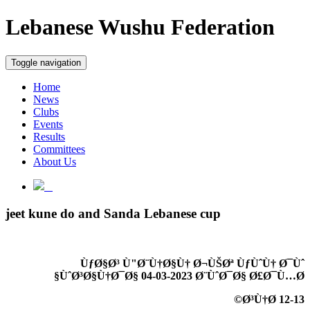
Lebanese Wushu Federation
Toggle navigation
Home
News
Clubs
Events
Results
Committees
About Us
jeet kune do and Sanda Lebanese cup
ÙƒØ§Ø³ Ù"Ø¨Ù†Ø§Ù† Ø¬ÙŠØª ÙƒÙˆÙ† Ø¯Ùˆ
ÙˆØ³Ø§Ù†Ø¯Ø§ 04-03-2023 Ø¨ÙˆØ¯Ø§ Ø£Ø¯Ù…Ø§
12-13 Ø³Ù†Ø©