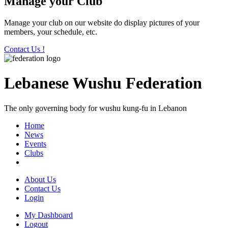
Manage your Club
Manage your club on our website do display pictures of your
members, your schedule, etc.
Contact Us !
Lebanese Wushu Federation
The only governing body for wushu kung-fu in Lebanon
Home
News
Events
Clubs
About Us
Contact Us
Login
My Dashboard
Logout