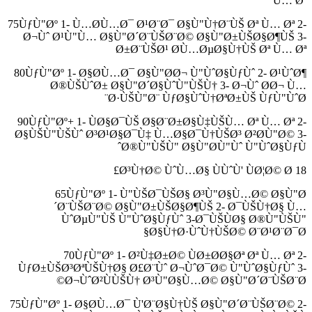
Ù… Øª
75ÙƒÙ"Øº 1- Ù…Ø­Ù…Ø¯ Ø¹Ø¨Ø¯ Ø§Ù"Ù†Ø¨ÙŠ Øª Ù… Øª 2-
Ø¬Ùˆ Ø¹Ù"Ù… Ø§Ù"Ø´Ø¨ÙŠØ¨Ø© Ø§Ù"Ø±ÙŠØ§Ø¶ÙŠ 3-
Ø±Ø¨ÙŠØ¹ Ø­Ù…ØµØ§Ù†ÙŠ Øª Ù… Øª
80ÙƒÙ"Øº 1- Ø§Ø­Ù…Ø¯ Ø§Ù"Ø­Ø¬ Ù"ÙˆØ§ÙƒÙˆ 2- Ø¹ÙˆØ¶
Ø®ÙŠÙˆØ± Ø§Ù"Ø´Ø§ÙˆÙ"ÙŠÙ† 3- Ø¬Ùˆ Ø­Ø¬ Ù…
Ø·ÙŠÙ"Ø¨ ÙƒØ§ÙˆÙ†ØªØ±ÙŠ ÙƒÙ"ÙˆØ¨
90ÙƒÙ"Øº+ 1- ÙØ§Ø¯ÙŠ Ø§Ø¨Ø±Ø§Ù‡ÙŠÙ… Øª Ù… Øª 2-
Ø§ÙŠÙ"ÙŠÙˆ Ø³Ø¹Ø§Ø¯Ù‡ Ù…Ø§Ø¯Ù†ÙŠØ³ Ø²Ø­Ù"Ø© 3-
Ø®Ù"ÙŠÙ" Ø§Ù"Ø­Ù"Ùˆ Ù"ÙˆØ§ÙƒÙˆ
18 Ø³Ù†Ø© ÙˆÙ…Ø§ ÙÙˆÙ' ÙØ¦Ø© Ø£
65ÙƒÙ"Øº 1- Ù"ÙŠØ¯ÙŠØ§ Ø³Ù"Ø§Ù…Ø© Ø§Ù"Ø
´Ø¨ÙŠØ¨Ø© Ø§Ù"Ø±ÙŠØ§Ø¶ÙŠ 2- Ø¯ÙŠÙ†Ø§ Ù…
ÙˆØµÙ"ÙŠ Ù"ÙˆØ§ÙƒÙˆ 3-Ø¯ÙŠÙØ§ Ø®Ù"ÙŠÙ"
Ø§Ù†Ø·ÙˆÙ†ÙŠØ© Ø¨Ø¹Ø¨Ø¯Ø§
70ÙƒÙ"Øº 1- Ø²Ù‡Ø±Ø© ÙØ±Ø­Ø§Øª Øª Ù… Øª 2-
ÙƒØ±ÙŠØ³ØªÙŠÙ†Ø§ Ø£Ø¨Ùˆ Ø¬ÙˆØ¯Ø© Ù"ÙˆØ§ÙƒÙˆ 3-
Ø¬ÙˆØ²ÙÙŠÙ† Ø³Ù"Ø§Ù…Ø© Ø§Ù"Ø´Ø¨ÙŠØ¨Ø©
75ÙƒÙ"Øº 1- Ø§Ø­Ù…Ø¯ Ù'Ø¨Ø§Ù†ÙŠ Ø§Ù"Ø´Ø¨ÙŠØ¨Ø© 2-