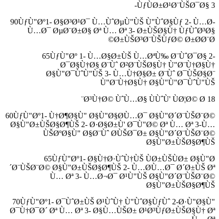
ÙƒÙØ±Ø¹Ø¨ÙŠØ¯Ø§ 3-
90ÙƒÙ"Øº1- Ø§Ø³Ø¹Ø¯ Ù…ÙˆØµÙ"ÙŠ Ù"ÙˆØ§Ùƒ 2- Ù…Ø­
Ù…Ø¯ ØµØ¨Ø±Ø§ Øª Ù… Øª 3- Ø±ÙŠØ§Ù† ÙƒÙˆØ³Ø§
Ø±ÙŠØ³Ø¨ÙŠÙƒØ© Ø±Ø­Ø¨Ø©
65ÙƒÙ"Øº 1- Ù…Ø§Ø±ÙŠ Ù…ØªÙ‰ Ø¨ÙˆØ¯Ø§ 2-
Ø¯Ø§Ù†Ø§ Ø¨Ùˆ Ø²Ø¨ÙŠØ§Ù† Ù"Ø¨Ù†Ø§Ù†
Ø§Ù"Ø¯ÙˆÙ"ÙŠ 3- Ù…Ù†Ø§Ø± Ø¨Ùˆ Ø¯ÙŠØ§Ø¨
Ù"Ø¨Ù†Ø§Ù† Ø§Ù"Ù"Ø¯ÙˆÙ"ÙŠ
18 Ø³Ù†Ø© ÙˆÙ…Ø§ ÙÙˆÙ' ÙØ¦Ø© Ø¨
60ÙƒÙ"Øº1- Ù†Ø¶Ø§Ù" Ø§Ù"Ø§Ø­Ù…Ø¯ Ø§Ù"Ø´Ø¨ÙŠØ¨Ø©
Ø§Ù"Ø±ÙŠØ§Ø¶ÙŠ 2- Ø·Ø§Ø±Ù' Ø¯Ù"Ø© Øª Ù… Øª 3-Ù…
ÙŠØºØ§Ù" Ø§Ø¨Ùˆ Ø­ÙŠØ¯Ø± Ø§Ù"Ø´Ø¨ÙŠØ¨Ø©
Ø§Ù"Ø±ÙŠØ§Ø¶ÙŠ
65ÙƒÙ"Øº1- Ø§Ù†Ø·ÙˆÙ†ÙŠ ÙØ±ÙŠÙØ± Ø§Ù"Ø
´Ø¨ÙŠØ¨Ø© Ø§Ù"Ø±ÙŠØ§Ø¶ÙŠ 2- Ù…Ø­Ù…Ø¯ Ø´Ø±ÙŠ Øª
Ù… Øª 3- Ù…Ø¬Ø¯ Ø¹Ù"ÙŠ Ø§Ù"Ø´Ø¨ÙŠØ¨Ø©
Ø§Ù"Ø±ÙŠØ§Ø¶ÙŠ
70ÙƒÙ"Øº1- Ø¯ÙˆØ±ÙŠ Ø¹ÙˆÙ† Ù"ÙˆØ§ÙƒÙˆ 2-Ø·Ù"Ø§Ù"
Ø¯Ù†Ø¯Ø´ Øª Ù… Øª 3- Ø§Ù…ÙŠØ± Ø¹Ø³ÙƒØ±ÙŠØ§Ù† Øª